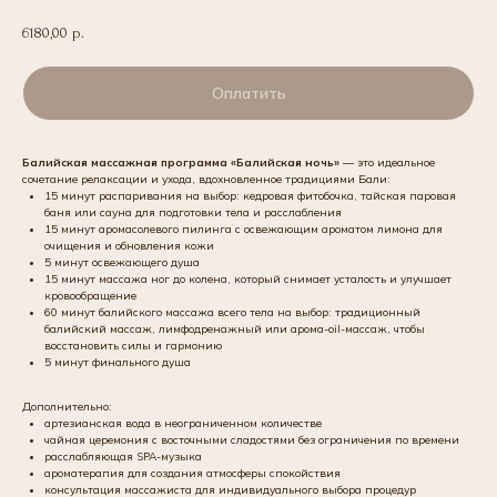
6180,00
р.
Оплатить
Балийская массажная программа «Балийская ночь»
— это идеальное
сочетание релаксации и ухода, вдохновленное традициями Бали:
15 минут распаривания на выбор: кедровая фитобочка, тайская паровая
баня или сауна для подготовки тела и расслабления
15 минут аромасолевого пилинга с освежающим ароматом лимона для
очищения и обновления кожи
5 минут освежающего душа
15 минут массажа ног до колена, который снимает усталость и улучшает
кровообращение
60 минут балийского массажа всего тела на выбор: традиционный
балийский массаж, лимфодренажный или арома-oil-массаж, чтобы
восстановить силы и гармонию
5 минут финального душа
Дополнительно:
артезианская вода в неограниченном количестве
чайная церемония с восточными сладостями без ограничения по времени
расслабляющая SPA-музыка
ароматерапия для создания атмосферы спокойствия
консультация массажиста для индивидуального выбора процедур